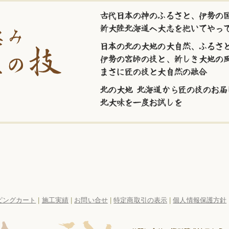
古代日本の神のふるさと、伊勢の国
新大陸北海道へ大志を抱いてやっ
日本の北の大地の大自然、ふるさ
伊勢の宮師の技と、新しき大地の
まさに匠の技と大自然の融合
北の大地 北海道から匠の技のお届
北大味を一度お試しを
ピングカート
|
施工実績
|
お問い合せ
|
特定商取引の表示
|
個人情報保護方針