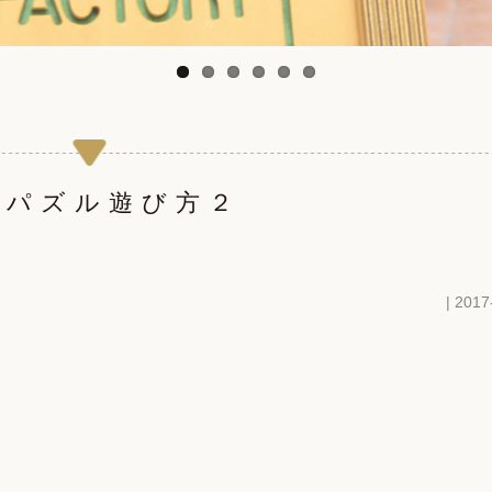
ギアパズル遊び方２
| 2017