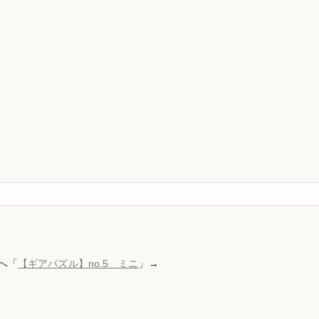
へ「
【ギアパズル】no.5 ミニ
」→