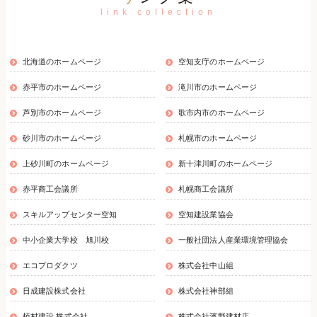
link collection
北海道のホームページ
空知支庁のホームページ
赤平市のホームページ
滝川市のホームページ
芦別市のホームページ
歌市内市のホームページ
砂川市のホームページ
札幌市のホームページ
上砂川町のホームページ
新十津川町のホームページ
赤平商工会議所
札幌商工会議所
スキルアップセンター空知
空知建設業協会
中小企業大学校 旭川校
一般社団法人産業環境管理協会
エコプロダクツ
株式会社中山組
日成建設株式会社
株式会社神部組
植村建設 株式会社
株式会社濱野建材店