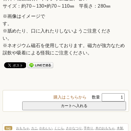
サイズ：約70～130×約70～110㎜ 竿長さ：280㎜
※画像はイメージで
す
※舐めたり、口に入れたりしないようご注意くださ
い
※ネオジウム磁石を使用しております。磁力が強力なため
誤飲や吸着による怪我にご注意ください。
購入はこちらから
数量
tag
おもちゃ
,
カニ
,
かわいい
,
くじら
,
さかなつり
,
手作り
,
木のおもちゃ
,
木製
,