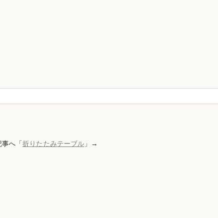
記事へ「
折りたたみテーブル
」→