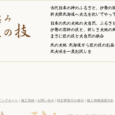
古代日本の神のふるさと、伊勢の国
新大陸北海道へ大志を抱いてやっ
日本の北の大地の大自然、ふるさ
伊勢の宮師の技と、新しき大地の
まさに匠の技と大自然の融合
北の大地 北海道から匠の技のお届
北大味を一度お試しを
ピングカート
|
施工実績
|
お問い合せ
|
特定商取引の表示
|
個人情報保護方針