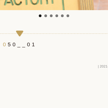
050__01
| 2021