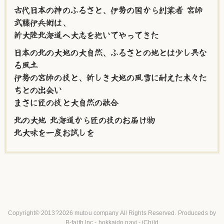
古代日本の神のふるさと、伊勢の国から創業者 宮師
武藤伊兵衛は、
新大陸北海道へ大志を抱いてやってきた
日本の北の大地の大自然、ふるさとの地とは少し異な
る風土
伊勢の宮師の技と、新しき大地の風雪に耐えた木々た
ちとの出会い
まさに匠の技と大自然の融合
北の大地 北海道から匠の技のお届け物
北大味を一度お試しを
Copyright© 2013?2026
mutou company
All Rights Reserved. Produceds by
B-faith.lnc
-
hokkaido navi
-
iChild