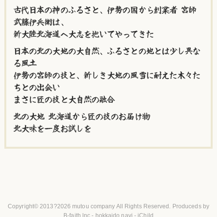
古代日本の神のふるさと、伊勢の国から創業者 宮師
武藤伊兵衛は、
新大陸北海道へ大志を抱いてやってきた
日本の北の大地の大自然、ふるさとの地とは少し異な
る風土
伊勢の宮師の技と、新しき大地の風雪に耐えた木々た
ちとの出会い
まさに匠の技と大自然の融合
北の大地 北海道から匠の技のお届け物
北大味を一度お試しを
Copyright© 2013?2026
mutou company
All Rights Reserved. Produceds by
B-faith.lnc
-
hokkaido navi
-
iChild