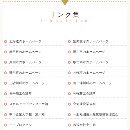
リンク集
link collection
北海道のホームページ
空知支庁のホームページ
赤平市のホームページ
滝川市のホームページ
芦別市のホームページ
歌市内市のホームページ
砂川市のホームページ
札幌市のホームページ
上砂川町のホームページ
新十津川町のホームページ
赤平商工会議所
札幌商工会議所
スキルアップセンター空知
空知建設業協会
中小企業大学校 旭川校
一般社団法人産業環境管理協会
エコプロダクツ
株式会社中山組