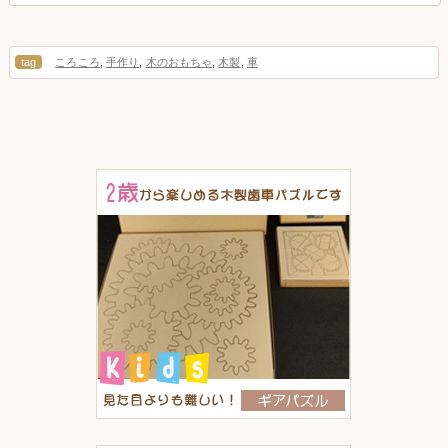
tag
ころころ
,
手作り
,
木のおもちゃ
,
木製
,
車