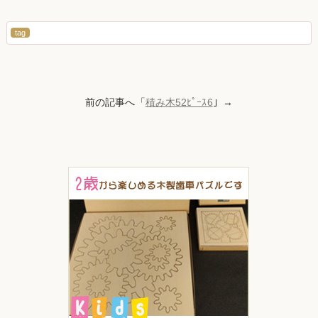
tag
前の記事へ「
積み木52ﾋﾟｰｽ6
」→