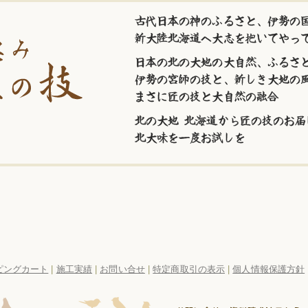
古代日本の神のふるさと、伊勢の国
新大陸北海道へ大志を抱いてやっ
日本の北の大地の大自然、ふるさ
伊勢の宮師の技と、新しき大地の
まさに匠の技と大自然の融合
北の大地 北海道から匠の技のお届
北大味を一度お試しを
ピングカート
|
施工実績
|
お問い合せ
|
特定商取引の表示
|
個人情報保護方針